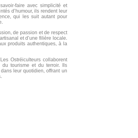
avoir-faire avec simplicité et
ntés d’humour, ils rendent leur
ence, qui les suit autant pour
e.
ssion, de passion et de respect
artisanal et d’une filière locale.
x produits authentiques, à la
 Les Ostréiculteurs collaborent
u tourisme et du terroir. Ils
dans leur quotidien, offrant un
.